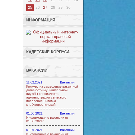
18
19
20
21
22
23
24
25
26
27
28
29
30
ИНФОРМАЦИЯ
КАДЕТСКИЕ КОРПУСА
ВАКАНСИИ
11.02.2021
Вакансии
Конкурс на замещение вакантной
должности муниципальной
службы специалиста
администрации сельского
поселения Липовка
м.р.Хворостянский
01.06.2021
Вакансии
Информация о вакансии от
01.06.2021г
01.07.2021
Вакансии
Информация о вакансии от