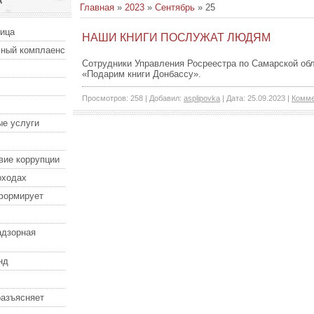
А
Главная
»
2023
»
Сентябрь
»
25
ница
НАШИ КНИГИ ПОСЛУЖАТ ЛЮДЯМ
ный комплаенс
Сотрудники Управления Росреестра по Самарской обл
«Подарим книги Донбассу».
Просмотров:
258
|
Добавил:
asplipovka
|
Дата:
25.09.2023
|
Комме
е услуги
вие коррупции
оходах
формирует
адзорная
нд
разъясняет