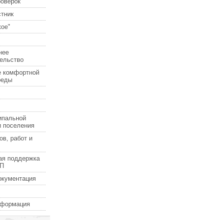
роверок
стник
ое"
нее
ельство
е комфортной
реды
ипальной
и поселения
ов, работ и
ая поддержка
СП
окументация
нформация