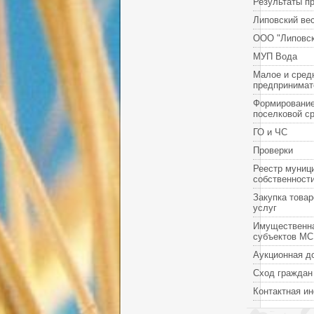
Результаты п
Липовский ве
ООО "Липовск
МУП Вода
Малое и сред
предпринимат
Формировани
поселковой с
ГО и ЧС
Проверки
Реестр муниц
собственност
Закупка товар
услуг
Имущественн
субъектов М
Аукционная д
Сход граждан
Контактная и