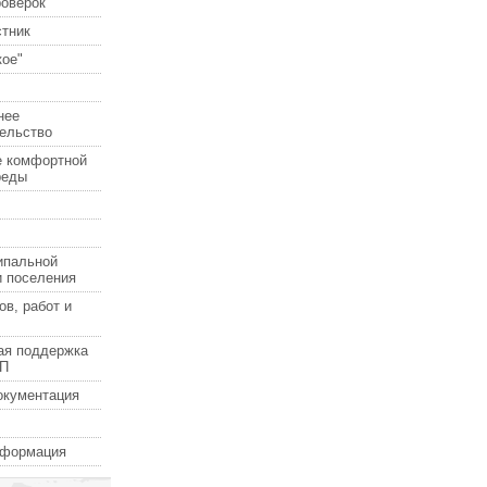
роверок
стник
ое"
нее
ельство
е комфортной
реды
ипальной
и поселения
ов, работ и
ая поддержка
СП
окументация
нформация