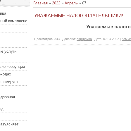
А
Главная
»
2022
»
Апрель
»
07
ница
УВАЖАЕМЫЕ НАЛОГОПЛАТЕЛЬЩИКИ!
ный комплаенс
Уважаемые налого
Просмотров:
343
|
Добавил:
asplipovka
|
Дата:
07.04.2022
|
Комме
е услуги
вие коррупции
оходах
формирует
адзорная
нд
разъясняет