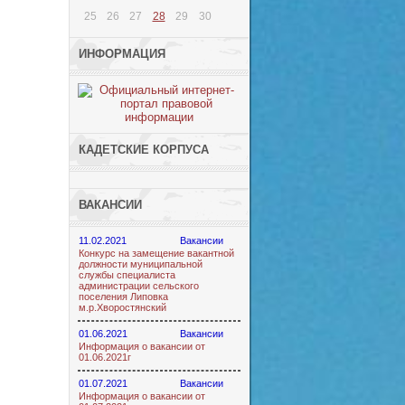
25
26
27
28
29
30
ИНФОРМАЦИЯ
КАДЕТСКИЕ КОРПУСА
ВАКАНСИИ
11.02.2021
Вакансии
Конкурс на замещение вакантной
должности муниципальной
службы специалиста
администрации сельского
поселения Липовка
м.р.Хворостянский
01.06.2021
Вакансии
Информация о вакансии от
01.06.2021г
01.07.2021
Вакансии
Информация о вакансии от