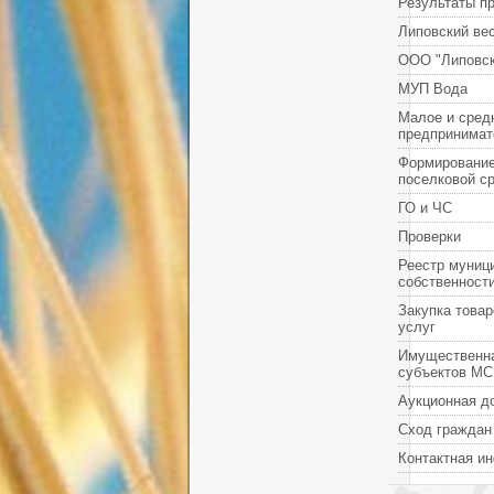
Результаты п
Липовский ве
ООО "Липовск
МУП Вода
Малое и сред
предпринимат
Формировани
поселковой с
ГО и ЧС
Проверки
Реестр муниц
собственност
Закупка товар
услуг
Имущественн
субъектов М
Аукционная д
Сход граждан
Контактная и