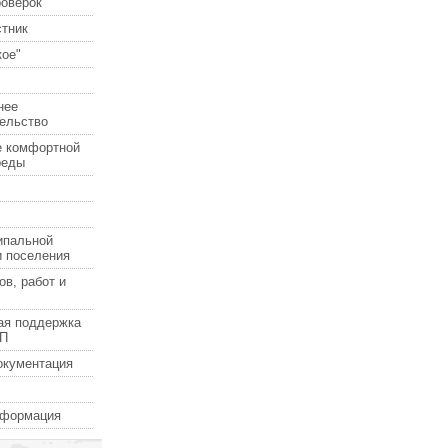
роверок
стник
ое"
нее
ельство
е комфортной
реды
ипальной
и поселения
ов, работ и
ая поддержка
СП
окументация
нформация