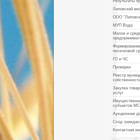
Результаты п
Липовский ве
ООО "Липовск
МУП Вода
Малое и сред
предпринимат
Формировани
поселковой с
ГО и ЧС
Проверки
Реестр муниц
собственност
Закупка товар
услуг
Имущественн
субъектов М
Аукционная д
Сход граждан
Контактная и