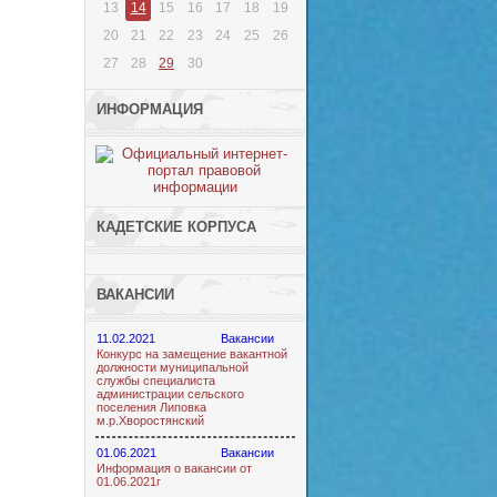
13
14
15
16
17
18
19
20
21
22
23
24
25
26
27
28
29
30
ИНФОРМАЦИЯ
КАДЕТСКИЕ КОРПУСА
ВАКАНСИИ
11.02.2021
Вакансии
Конкурс на замещение вакантной
должности муниципальной
службы специалиста
администрации сельского
поселения Липовка
м.р.Хворостянский
01.06.2021
Вакансии
Информация о вакансии от
01.06.2021г