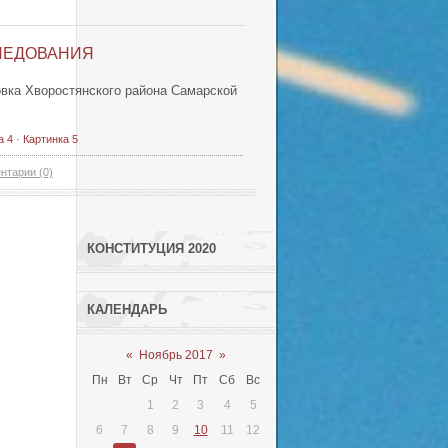
ЛЕДОВАНИЯ
овка Хворостянского района Самарской
а 4
·
Картинка 5
нтарии (0)
КОНСТИТУЦИЯ 2020
КАЛЕНДАРЬ
«
Ноябрь 2017
»
Пн
Вт
Ср
Чт
Пт
Сб
Вс
1
2
3
4
5
6
7
8
9
10
11
12