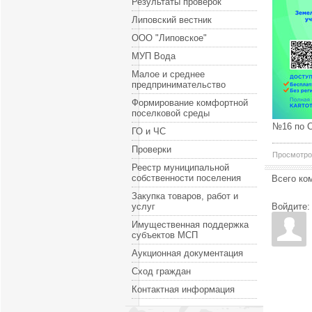
Результаты проверок
Липовский вестник
ООО "Липовское"
МУП Вода
Малое и среднее
предпринимательство
Формирование комфортной
поселковой среды
№16 по С
ГО и ЧС
Проверки
Просмотро
Реестр муниципальной
собственности поселения
Всего ко
Закупка товаров, работ и
услуг
Войдите:
Имущественная поддержка
субъектов МСП
Аукционная документация
Сход граждан
Контактная информация