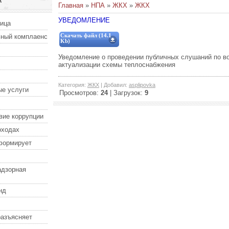
А
Главная
»
НПА
»
ЖКХ
»
ЖКХ
УВЕДОМЛЕНИЕ
ница
ный комплаенс
Скачать файл (14.1
Kb)
Уведомление о проведении публичных слушаний по во
актуализации схемы теплоснабжения
Категория
:
ЖКХ
|
Добавил
:
asplipovka
е услуги
Просмотров
:
24
|
Загрузок
:
9
вие коррупции
оходах
формирует
адзорная
нд
разъясняет