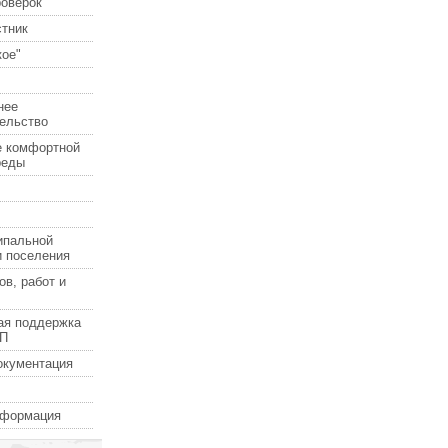
роверок
стник
ое"
нее
ельство
е комфортной
реды
ипальной
и поселения
ов, работ и
ая поддержка
СП
окументация
нформация