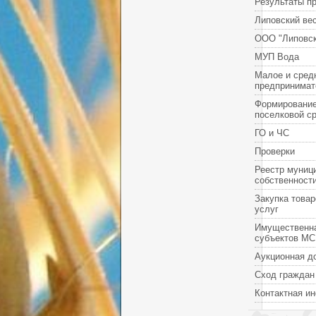
Результаты п
Липовский ве
ООО "Липовск
МУП Вода
Малое и сред
предпринимат
Формировани
поселковой с
ГО и ЧС
Проверки
Реестр муниц
собственност
Закупка товар
услуг
Имущественн
субъектов М
Аукционная д
Сход граждан
Контактная и