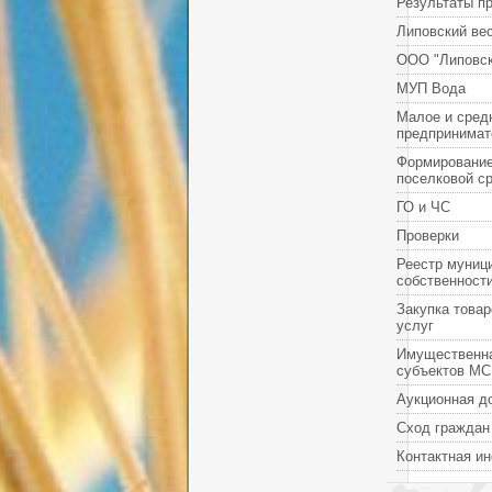
Результаты п
Липовский ве
ООО "Липовск
МУП Вода
Малое и сред
предпринимат
Формировани
поселковой с
ГО и ЧС
Проверки
Реестр муниц
собственност
Закупка товар
услуг
Имущественн
субъектов М
Аукционная д
Сход граждан
Контактная и