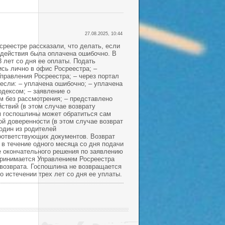
27.08.2025, 10:44
реестре рассказали, что делать, если
 действия была оплачена ошибочно. В
3 лет со дня ее оплаты. Подать
сь лично в офис Росреестра; –
правления Росреестра; – через портал
если: – уплачена ошибочно; – уплачена
дексом; – заявление о
м без рассмотрения; – представлено
ствий (в этом случае возврату
м госпошлины может обратиться сам
й доверенности (в этом случае возврат
один из родителей
соответствующих документов. Возврат
в течение одного месяца со дня подачи
е окончательного решения по заявлению
 принимается Управлением Росреестра
возврата. Госпошлина не возвращается
по истечении трех лет со дня ее уплаты.