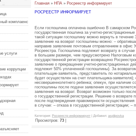
А
Главная
»
НПА
»
Росреестр информирует
РОСРЕЕСТР ИНФОРМИРУЕТ
ница
ный комплаенс
Если госпошлина оплачена ошибочно В самарском Рос
государственная пошлина за учетно-регистрационные
такой ситуации госпошлину можно вернуть в течение 
заявление на возврат госпошлины можно: – обративши
направив заявление почтовым отправлением в офис У
Росреестра. Госпошлина подлежит возврату в случае 
е услуги
в большем размере, чем предусмотрено Налоговым ко
государственной регистрации возвращено Росреестро
заявление о прекращении учетно-регистрационных дей
подлежит 50% уплаченной госпошлины). За возврато
вие коррупции
плательщик-заявитель, представитель по нотариально
оходах
будет осуществлен на счет плательщика-заявителя); 
несовершеннолетнего ребенка; опекун, при наличие 
формирует
госпошлины после подачи заявления осуществляется 
заявления на возврат. Возврат возможен только посл
о государственной регистрации. Решение о возврате
адзорная
после подтверждения правомерности осуществления 
в случае: – отказа в государственной регистрации; – 
нд
Категория
:
Росреестр информирует
|
Добавил
:
asplipovka
Просмотров
:
73
|
разъясняет