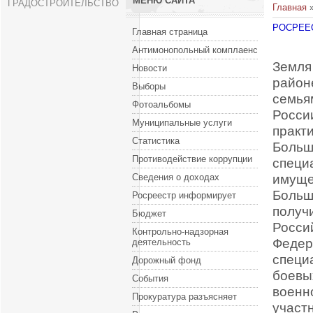
МЕНЮ САЙТА
ГРАДОСТРОИТЕЛЬСТВО
Главная
РОСРЕЕ
Главная страница
Антимонопольный комплаенс
Земля
Новости
район
Выборы
семья
Фотоальбомы
Росси
Муниципальные услуги
практ
Статистика
Больш
Противодействие коррупции
специ
имуще
Сведения о доходах
Больш
Росреестр информирует
получ
Бюджет
Росси
Контрольно-надзорная
Федер
деятельность
специ
Дорожный фонд
боевы
События
военн
Прокуратура разъясняет
участ