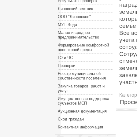
Результаты проверок
награ
Липовский вестник
земел
ООО "Липовское"
котор
МУП Вода
семье
Все в
Малое и среднее
предпринимательство
учета
Формирование комфортной
сотру
поселковой среды
Сотру
ГО и ЧС
отмеч
Проверки
земел
Реестр муниципальной
заявл
собственности поселения
участ
Закупка товаров, работ и
услуг
Катего
Имущественная поддержка
Просм
субъектов МСП
Аукционная документация
Сход граждан
Контактная информация