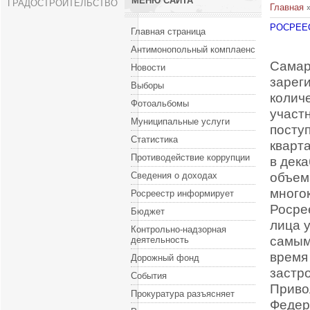
МЕНЮ САЙТА
ГРАДОСТРОИТЕЛЬСТВО
Главная
РОСРЕЕ
Главная страница
Антимонопольный комплаенс
Самар
Новости
зарег
Выборы
колич
Фотоальбомы
участ
Муниципальные услуги
посту
Статистика
кварт
Противодействие коррупции
в дека
объем
Сведения о доходах
много
Росреестр информирует
Росре
Бюджет
лица 
Контрольно-надзорная
самым
деятельность
время
Дорожный фонд
застр
События
Приво
Прокуратура разъясняет
Федер