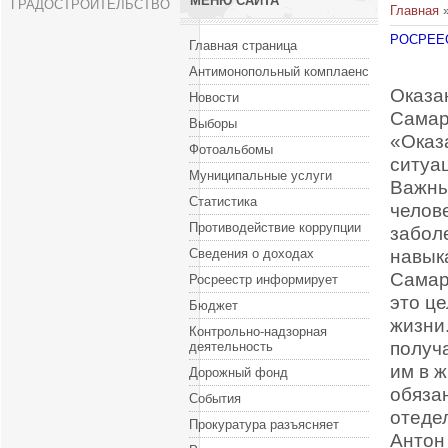
МЕНЮ САЙТА
ГРАДОСТРОИТЕЛЬСТВО
Главная
РОСРЕЕ
Главная страница
Антимонопольный комплаенс
Оказа
Новости
Самар
Выборы
«Оказ
Фотоальбомы
ситуа
Муниципальные услуги
Важны
Статистика
челов
Противодействие коррупции
забол
навык
Сведения о доходах
Самар
Росреестр информирует
это це
Бюджет
жизни
Контрольно-надзорная
получ
деятельность
им в 
Дорожный фонд
обяза
События
отеде
Прокуратура разъясняет
Антон