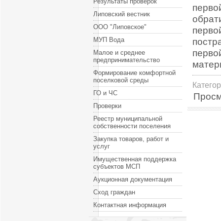
Результаты проверок
перво
Липовский вестник
обрат
ООО "Липовское"
перво
МУП Вода
постр
перво
Малое и среднее
предпринимательство
матер
Формирование комфортной
поселковой среды
Катего
ГО и ЧС
Просм
Проверки
Реестр муниципальной
собственности поселения
Закупка товаров, работ и
услуг
Имущественная поддержка
субъектов МСП
Аукционная документация
Сход граждан
Контактная информация