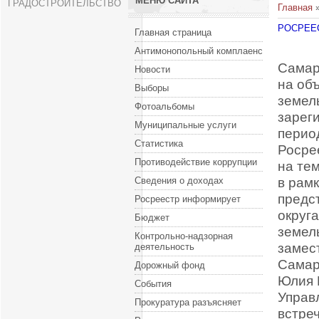
МЕНЮ САЙТА
ГРАДОСТРОИТЕЛЬСТВО
Главная
РОСРЕЕ
Главная страница
Антимонопольный комплаенс
Самар
Новости
на об
Выборы
земел
Фотоальбомы
зарег
Муниципальные услуги
перио
Статистика
Росре
Противодействие коррупции
на те
в рам
Сведения о доходах
предс
Росреестр информирует
округ
Бюджет
земел
Контрольно-надзорная
замест
деятельность
Самар
Дорожный фонд
Юлия 
События
Управ
Прокуратура разъясняет
встре