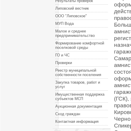
Результаты проверок
оформ
Липовский вестник
дейст
ООО "Липовское"
право
МУП Вода
Больш
амнис
Малое и среднее
предпринимательство
регис
Формирование комфортной
назна
поселковой среды
гараж
ГО и ЧС
Самар
Проверки
амнис
Реестр муниципальной
состо
собственности поселения
оформ
Закупка товаров, работ и
амнис
услуг
гараж
Имущественная поддержка
(ГСК)
субъектов МСП
право
Аукционная документация
Киров
Сход граждан
Черно
Контактная информация
Спике