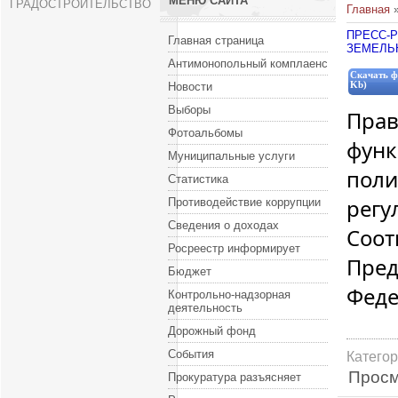
МЕНЮ САЙТА
ГРАДОСТРОИТЕЛЬСТВО
Главная
ПРЕСС-Р
Главная страница
ЗЕМЕЛЬ
Антимонопольный комплаенс
Скачать ф
Новости
Kb)
Выборы
Пра
Фотоальбомы
фун
Муниципальные услуги
пол
Статистика
рег
Противодействие коррупции
Сведения о доходах
Соо
Росреестр информирует
Пре
Бюджет
Фед
Контрольно-надзорная
деятельность
Дорожный фонд
События
Катего
Просм
Прокуратура разъясняет