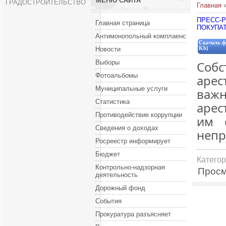
МЕНЮ САЙТА
ГРАДОСТРОИТЕЛЬСТВО
Главная
ПРЕСС-Р
Главная страница
ПОКУПА
Антимонопольный комплаенс
Скачать ф
Новости
Kb)
Выборы
Собс
Фотоальбомы
арес
Муниципальные услуги
важ
Статистика
арес
Противодействие коррупции
им 
Сведения о доходах
непр
Росреестр информирует
Бюджет
Катего
Контрольно-надзорная
Просм
деятельность
Дорожный фонд
События
Прокуратура разъясняет