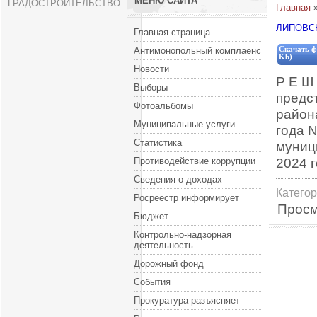
МЕНЮ САЙТА
ГРАДОСТРОИТЕЛЬСТВО
Главная
ЛИПОВСК
Главная страница
Антимонопольный комплаенс
Скачать ф
Kb)
Новости
Р Е Ш
Выборы
предс
Фотоальбомы
район
Муниципальные услуги
года 
Статистика
муниц
2024 
Противодействие коррупции
Сведения о доходах
Катего
Росреестр информирует
Просм
Бюджет
Контрольно-надзорная
деятельность
Дорожный фонд
События
Прокуратура разъясняет