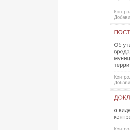
Контро
Добави
ПОСТ
Об ут
вреда
муниц
терри
Контро
Добави
ДОК
о вид
контр
Контро