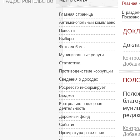
МЕНЮ САЙТА
ГРАДОСТРОИТЕЛЬСТВО
Главная
В раздел
Главная страница
Показано
Антимонопольный комплаенс
ДОКЛ
Новости
Выборы
Докла
Фотоальбомы
Муниципальные услуги
Контро
Статистика
Добави
Противодействие коррупции
ПОЛ
Сведения о доходах
Росреестр информирует
Полож
Бюджет
благо
Контрольно-надзорная
муниц
деятельность
редак
Дорожный фонд
События
Контро
Прокуратура разъясняет
Добави