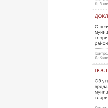
Добави
ДОК
О рез
муниц
терри
район
Контро
Добави
ПОСТ
Об ут
вреда
муниц
терри
Контро