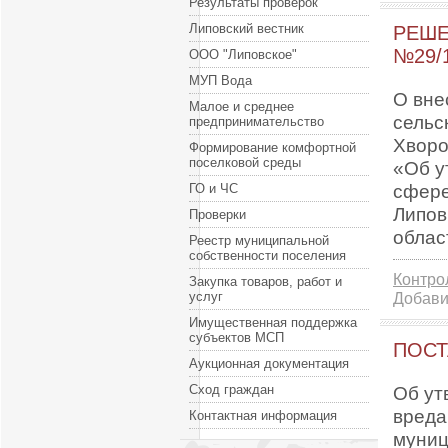
Результаты проверок
Липовский вестник
РЕШЕ
№29/
ООО "Липовское"
МУП Вода
О вне
Малое и среднее
сельс
предпринимательство
Хворо
Формирование комфортной
поселковой среды
«Об у
сфере
ГО и ЧС
Липов
Проверки
облас
Реестр муниципальной
собственности поселения
Контро
Закупка товаров, работ и
услуг
Добави
Имущественная поддержка
субъектов МСП
ПОСТ
Аукционная документация
Сход граждан
Об ут
вреда
Контактная информация
муниц