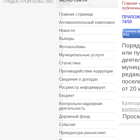
МЕНЮ САЙТА
ГРАДОСТРОИТЕЛЬСТВО
Главная
публичны
Главная страница
ПРИЛОЖЕ
74/50
Антимонопольный комплаенс
Новости
Скачать ф
Kb)
Выборы
Поряд
Фотоальбомы
или п
Муниципальные услуги
деяте
Статистика
муниц
Противодействие коррупции
редак
Сведения о доходах
поселе
Росреестр информирует
от 20 
Бюджет
Катего
Контрольно-надзорная
деятельность
вопрос
Просм
Дорожный фонд
События
Прокуратура разъясняет