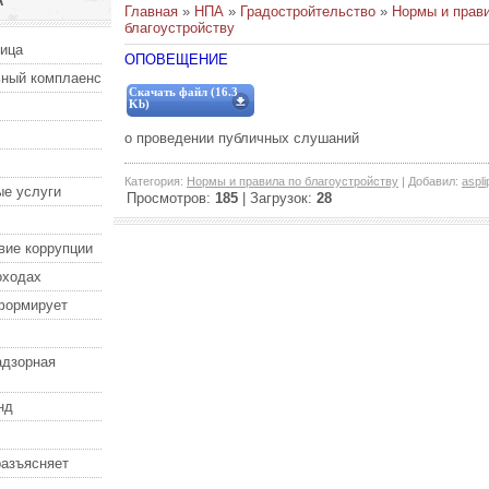
А
Главная
»
НПА
»
Градостройтельство
»
Нормы и прав
благоустройству
ница
ОПОВЕЩЕНИЕ
ный комплаенс
Скачать файл (16.3
Kb)
о проведении публичных слушаний
Категория
:
Нормы и правила по благоустройству
|
Добавил
:
aspl
е услуги
Просмотров
:
185
|
Загрузок
:
28
вие коррупции
оходах
формирует
адзорная
нд
разъясняет