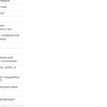
роверок
стник
ое"
нее
ельство
е комфортной
реды
ипальной
и поселения
ов, работ и
ая поддержка
СП
окументация
нформация