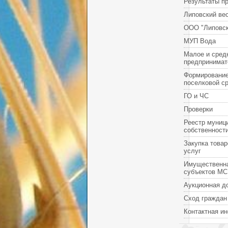
Результаты п
Липовский ве
ООО "Липовск
МУП Вода
Малое и сред
предпринимат
Формировани
поселковой с
ГО и ЧС
Проверки
Реестр муниц
собственност
Закупка товар
услуг
Имущественн
субъектов М
Аукционная д
Сход граждан
Контактная и