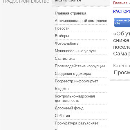
МЕНЮ САЙТА
ГРАДОСТРОИТЕЛЬСТВО
Главная
РАСПОРЯ
Главная страница
Антимонопольный комплаенс
Скачать ф
Kb)
Новости
«Об у
Выборы
сниже
Фотоальбомы
посел
Муниципальные услуги
Самар
Статистика
Катего
Противодействие коррупции
Просм
Сведения о доходах
Росреестр информирует
Бюджет
Контрольно-надзорная
деятельность
Дорожный фонд
События
Прокуратура разъясняет