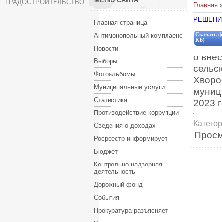
МЕНЮ САЙТА
ГРАДОСТРОИТЕЛЬСТВО
Главная
РЕШЕНИЕ
Главная страница
Антимонопольный комплаенс
Скачать ф
Kb)
Новости
о вне
Выборы
сельс
Фотоальбомы
Хворо
Муниципальные услуги
муниц
Статистика
2023 г
Противодействие коррупции
Катего
Сведения о доходах
Просм
Росреестр информирует
Бюджет
Контрольно-надзорная
деятельность
Дорожный фонд
События
Прокуратура разъясняет