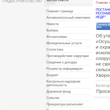
МЕНЮ САЙТА
ГРАДОСТРОИТЕЛЬСТВО
Главная
ПОСТАНО
Главная страница
РЕГЛАМ
НЕДР"
Антимонопольный комплаенс
Новости
Скачать ф
Kb)
Выборы
Об ут
Фотоальбомы
«Осущ
Муниципальные услуги
и охр
Статистика
ископ
Противодействие коррупции
соору
Сведения о доходах
не св
Росреестр информирует
сельс
Хворо
Бюджет
Контрольно-надзорная
деятельность
Катего
Просм
Дорожный фонд
События
Прокуратура разъясняет