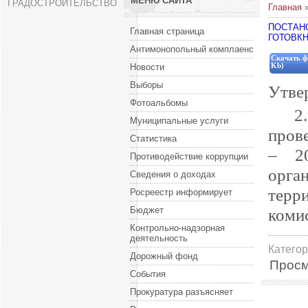
МЕНЮ САЙТА
ГРАДОСТРОИТЕЛЬСТВО
Главная
ПОСТАН
Главная страница
ГОТОВК
Антимонопольный комплаенс
Скачать ф
Новости
Kb)
Выборы
Утве
Фотоальбомы
2
Муниципальные услуги
пров
Статистика
– 2
Противодействие коррупции
орга
Сведения о доходах
терр
Росреестр информирует
Бюджет
коми
Контрольно-надзорная
деятельность
Катего
Дорожный фонд
Просм
События
Прокуратура разъясняет