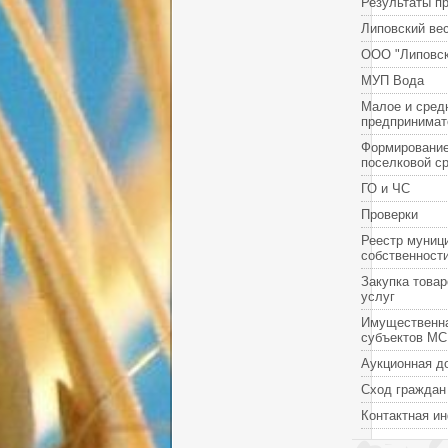
Результаты п
Липовский ве
ООО "Липовск
МУП Вода
Малое и сред
предпринимат
Формировани
поселковой с
ГО и ЧС
Проверки
Реестр муниц
собственност
Закупка товар
услуг
Имущественн
субъектов М
Аукционная д
Сход граждан
Контактная и