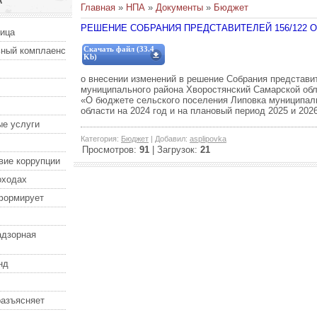
А
Главная
»
НПА
»
Документы
»
Бюджет
РЕШЕНИЕ СОБРАНИЯ ПРЕДСТАВИТЕЛЕЙ 156/122 ОТ 
ница
ный комплаенс
Скачать файл (33.4
Kb)
о внесении изменений в решение Собрания представи
муниципального района Хворостянский Самарской обл
«О бюджете сельского поселения Липовка муниципал
области на 2024 год и на плановый период 2025 и 202
е услуги
Категория
:
Бюджет
|
Добавил
:
asplipovka
Просмотров
:
91
|
Загрузок
:
21
вие коррупции
оходах
формирует
адзорная
нд
разъясняет